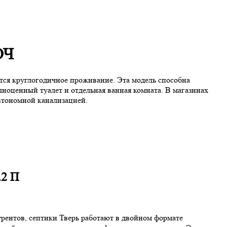
ЮЧ
уется круглогодичное проживание. Эта модель способна
олноценный туалет и отдельная ванная комната. В магазинах
автономной канализацией.
.2 П
урентов, септики Тверь работают в двойном формате