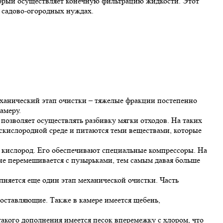
оторый осуществляет конечную фильтрацию жидкости. Этот
 садово-огородных нуждах.
ханический этап очистки – тяжелые фракции постепенно
амеру.
позволяет осуществлять разбивку мягки отходов. На таких
скислородной среде и питаются теми веществами, которые
 кислород. Его обеспечивают специальные компрессоры. На
дне перемешивается с пузырьками, тем самым давая больше
няется еще один этап механической очистки. Часть
составляющие. Также в камере имеется щебень,
такого дополнения имеется песок вперемежку с хлором, что