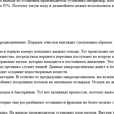
на выходе из установки производитель установил биофильтр, к
до 95%. Поэтому такую воду в дальнейшем можно использовать в
 предназначение. Порядок очистки выглядит следующим образом:
а в первую камеру попадают жидкие отходы. Тут происходит ме
вещества, посредством верхнего перелива поступают во вторую к
ршовые щетки, которые находятся в постоянном движении. Это 
рых органика служит пищей. Данные микроорганизмы живут в бе
ходит оседание нерастворимых веществ.
 бактерии. В отличие от предыдущих микроорганизмов, им нужен
разбивку воздушных потоков на маленькие пузырьки. Осадок на 
одом и бактериями. Тут нет активных процессов, поэтому выпол
оторые еще раз разбивают оставшиеся фракции на более мелкие 
адка. На выходе производитель установил хлор-патрон. Внутри 