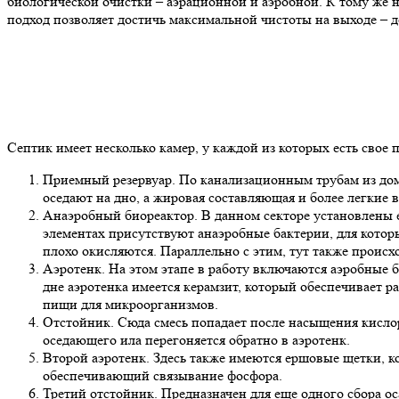
биологической очистки – аэрационной и аэробной. К тому же 
подход позволяет достичь максимальной чистоты на выходе – 
Септик имеет несколько камер, у каждой из которых есть свое
Приемный резервуар. По канализационным трубам из дом
оседают на дно, а жировая составляющая и более легкие 
Анаэробный биореактор. В данном секторе установлены е
элементах присутствуют анаэробные бактерии, для кото
плохо окисляются. Параллельно с этим, тут также проис
Аэротенк. На этом этапе в работу включаются аэробные
дне аэротенка имеется керамзит, который обеспечивает 
пищи для микроорганизмов.
Отстойник. Сюда смесь попадает после насыщения кислор
оседающего ила перегоняется обратно в аэротенк.
Второй аэротенк. Здесь также имеются ершовые щетки, к
обеспечивающий связывание фосфора.
Третий отстойник. Предназначен для еще одного сбора ос