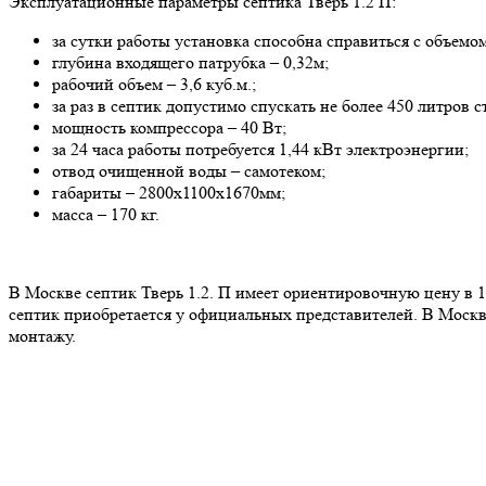
Эксплуатационные параметры септика Тверь 1.2 П:
за сутки работы установка способна справиться с объемом
глубина входящего патрубка – 0,32м;
рабочий объем – 3,6 куб.м.;
за раз в септик допустимо спускать не более 450 литров с
мощность компрессора – 40 Вт;
за 24 часа работы потребуется 1,44 кВт электроэнергии;
отвод очищенной воды – самотеком;
габариты – 2800х1100х1670мм;
масса – 170 кг.
В Москве септик Тверь 1.2. П имеет ориентировочную цену в 117
септик приобретается у официальных представителей. В Москве
монтажу.